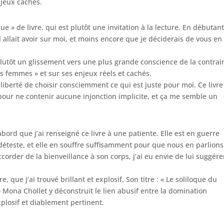
njeux cachés.
que » de livre, qui est plutôt une invitation à la lecture. En débutan
 allait avoir sur moi, et moins encore que je déciderais de vous en
plutôt un glissement vers une plus grande conscience de la contrai
es femmes » et sur ses enjeux réels et cachés.
 liberté de choisir consciemment ce qui est juste pour moi. Ce livre
our ne contenir aucune injonction implicite, et ça me semble un
abord que j’ai renseigné ce livre à une patiente. Elle est en guerre
 déteste, et elle en souffre suffisamment pour que nous en parlions
corder de la bienveillance à son corps, j’ai eu envie de lui suggére
e, que j’ai trouvé brillant et explosif. Son titre : « Le soliloque du
Mona Chollet y déconstruit le lien abusif entre la domination
explosif et diablement pertinent.