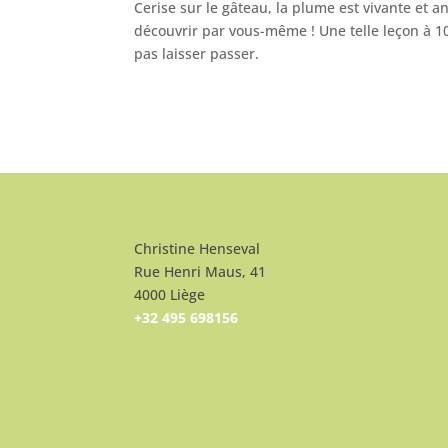
Cerise sur le gâteau, la plume est vivante et a
découvrir par vous-même ! Une telle leçon à 10
pas laisser passer.
Christine Henseval
Rue Henri Maus, 41
4000 Liège
+32 495 698156