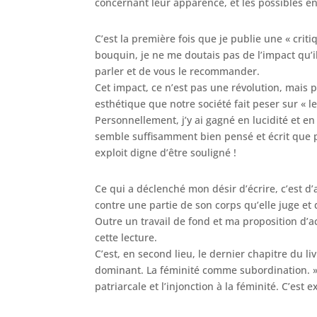
concernant leur apparence, et les possibles e
C’est la première fois que je publie une « criti
bouquin, je ne me doutais pas de l’impact qu’il
parler et de vous le recommander.
Cet impact, ce n’est pas une révolution, mais 
esthétique que notre société fait peser sur « l
Personnellement, j’y ai gagné en lucidité et en
semble suffisamment bien pensé et écrit que p
exploit digne d’être souligné !
Ce qui a déclenché mon désir d’écrire, c’est d’
contre une partie de son corps qu’elle juge et
Outre un travail de fond et ma proposition d’ac
cette lecture.
C’est, en second lieu, le dernier chapitre du livr
dominant. La féminité comme subordination. » 
patriarcale et l’injonction à la féminité. C’est 