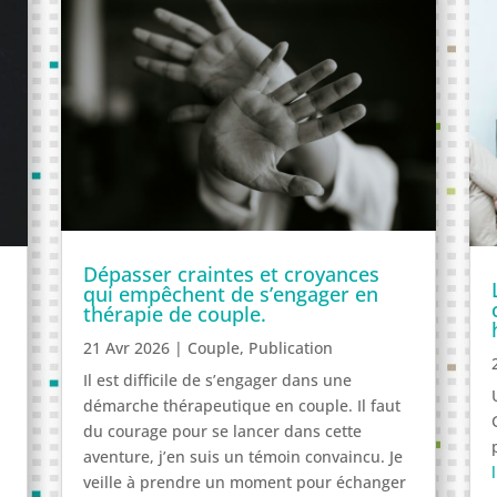
Dépasser craintes et croyances
qui empêchent de s’engager en
thérapie de couple.
21 Avr 2026
|
Couple
,
Publication
Il est difficile de s’engager dans une
démarche thérapeutique en couple. Il faut
du courage pour se lancer dans cette
aventure, j’en suis un témoin convaincu. Je
veille à prendre un moment pour échanger