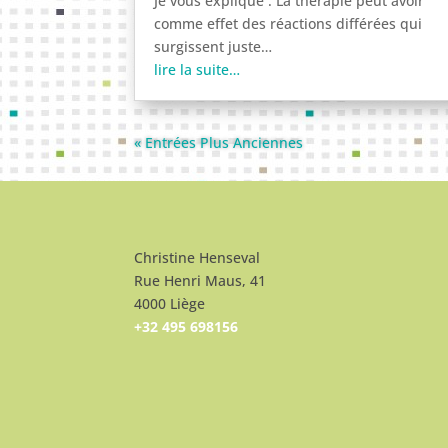
Je vous explique : La thérapie peut avoir
comme effet des réactions différées qui
surgissent juste…
lire la suite…
« Entrées Plus Anciennes
Christine Henseval
Rue Henri Maus, 41
4000 Liège
+32 495 698156