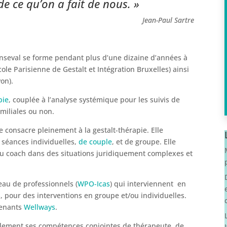
 ce qu’on a fait de nous. »
Jean-Paul Sartre
 Henseval se forme pendant plus d’une dizaine d’années à
cole Parisienne de Gestalt et Intégration Bruxelles) ainsi
on).
pie
, couplée à l’analyse systémique pour les suivis de
miliales ou non.
e consacre pleinement à la gestalt-thérapie. Elle
séances individuelles,
de couple
, et de groupe. Elle
ou coach dans des situations juridiquement complexes et
eau de professionnels (
WPO-Icas
) qui interviennent en
s, pour des interventions en groupe et/ou individuelles.
venants
Wellways
.
galement ses compétences conjointes de thérapeute, de