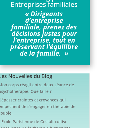
Entreprises familiales
« Dirigeants
d’entreprise
familiale, prenez des
décisions justes pour
l’entreprise, tout en
préservant l’équilibre
de la famille. »
Les Nouvelles du Blog
Mon corps réagit entre deux séance de
psychothérapie. Que faire ?
Dépasser craintes et croyances qui
empêchent de s’engager en thérapie de
couple.
L’École Parisienne de Gestalt cultive